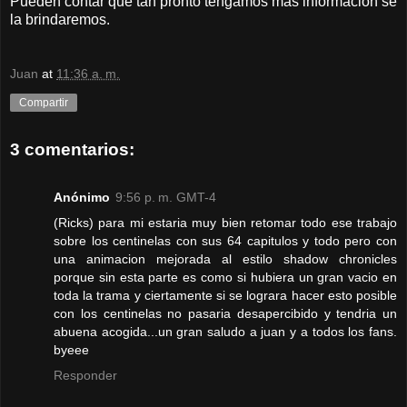
Pueden contar que tan pronto tengamos más información se
la brindaremos.
Juan
at
11:36 a. m.
Compartir
3 comentarios:
Anónimo
9:56 p. m. GMT-4
(Ricks) para mi estaria muy bien retomar todo ese trabajo
sobre los centinelas con sus 64 capitulos y todo pero con
una animacion mejorada al estilo shadow chronicles
porque sin esta parte es como si hubiera un gran vacio en
toda la trama y ciertamente si se lograra hacer esto posible
con los centinelas no pasaria desapercibido y tendria un
abuena acogida...un gran saludo a juan y a todos los fans.
byeee
Responder