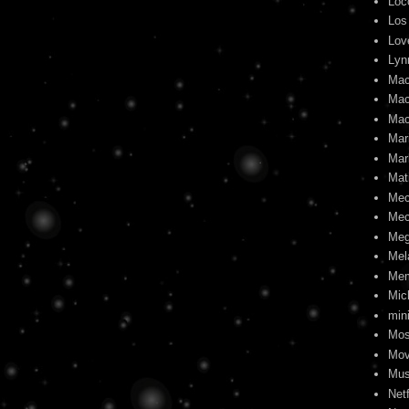
Loc
Los
Lov
Lyn
Mac
Mac
Mac
Mari
Mar
Mat
Me
Mec
Meg
Mel
Me
Mic
min
Mos
Mov
Mus
Netf