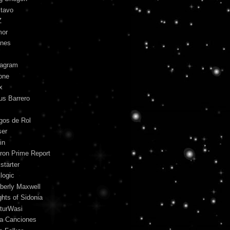
tavo
Z
mor
unes
tagram
one
x
us Barrero
gos de Rol
ser
in
ron Prime Report
starter
logic
berly Maxwell
ghts of Sidonia
turWasi
ra Canciones