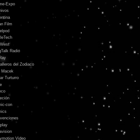
me-Expo
hivos
entina
an Film
telpod
tleTech
 West
gTalk Radio
Ray
alleros del Zodiaco
l Macek
ar Turturro
le
eco
leción
ic-con
ics
venciones
play
avision
lymotion Video