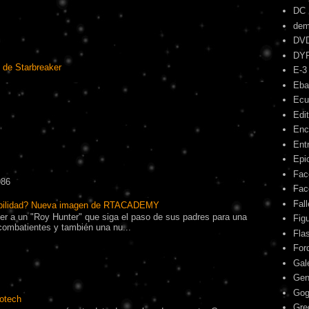
DC
dem
DV
DY
 de Starbreaker
E-3
Eba
Ecu
Edit
Enc
Ent
Epic
Fac
986
Fac
Fal
ibilidad? Nueva imagen de RTACADEMY
r a un "Roy Hunter" que siga el paso de sus padres para una
Fig
combatientes y también una nu...
Fla
For
Gal
Gen
Gog
otech
Gre