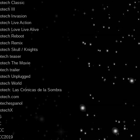
otech Classic
otech III
otech Invasion
otech Live Action
otech Love Live Alive
otech Reboot
otech Remix
otech Skull / Knights
otech teaser
otech The Movie
tech trailer
otech Unplugged
otech World
otech: Las Crónicas de la Sombra
otech.com
otechespanol
otechX
G
C
CC
CC2019