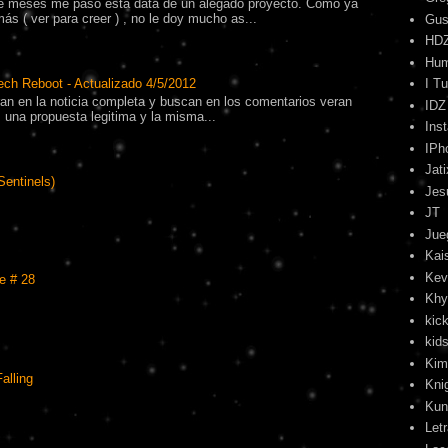
 meses me pasó esta data de un alegado proyecto. Como ya
s ( ver para creer ) , no le doy mucho as...
Gus
HD
Hu
ech Reboot - Actualizado 4/5/2012
I T
tran en la noticia completa y buscan en los comentarios veran
IDZ
una propuesta legitima y la misma...
Ins
IPh
Jati
Sentinels)
Jes
JT
Jue
Kai
Kev
e # 28
Khy
kick
kids
Kim
alling
Kni
Kun
Let