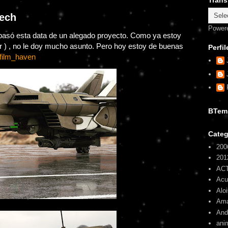
Trans
tech
Power
só esta data de un alegado proyecto. Como ya estoy
 ) , no le doy mucho asunto. Pero hoy estoy de buenas
Perfil
film_haven
BTem
Categ
200
201
AC
Ac
Alo
Am
And
ani