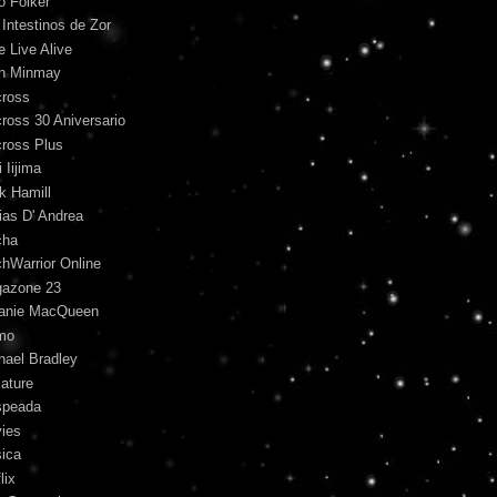
o Folker
 Intestinos de Zor
e Live Alive
n Minmay
ross
ross 30 Aniversario
ross Plus
 Iijima
k Hamill
ias D' Andrea
cha
hWarrior Online
azone 23
anie MacQueen
mo
hael Bradley
iature
peada
ies
ica
lix