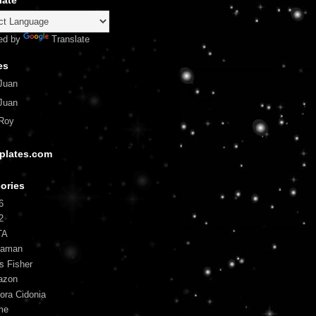
late
ed by
Translate
es
Juan
Juan
Roy
plates.com
ories
6
2
TA
uaman
is Fisher
azon
ora Cidonia
me