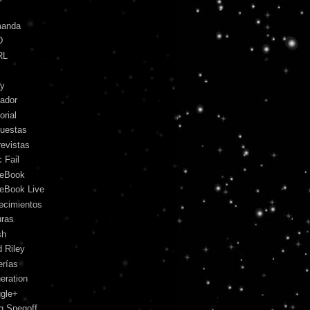
anda
D
RL
y
ador
orial
uestas
revistas
 Fail
eBook
eBook Live
lecimientos
uras
sh
d Riley
erías
eration
gle+
g Snegoff