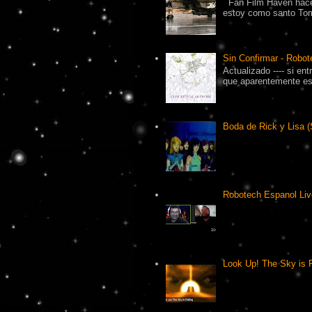
Fan Film Haven hace
estoy como santo Tomá
Sin Confirmar - Robot
Actualizado ---- si en
que aparentemente es 
Boda de Rick y Lisa (
Robotech Espanol Liv
Look Up! The Sky is F