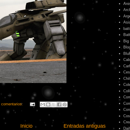
Ani
Arc
Arg
Asi
bat
Bat
Big
Blo
Blu
Cab
Car
Ces
Chi
Col
Col
Com
Com
 comentarios:
Con
Cos
Cre
Inicio
Entradas antiguas
Dai