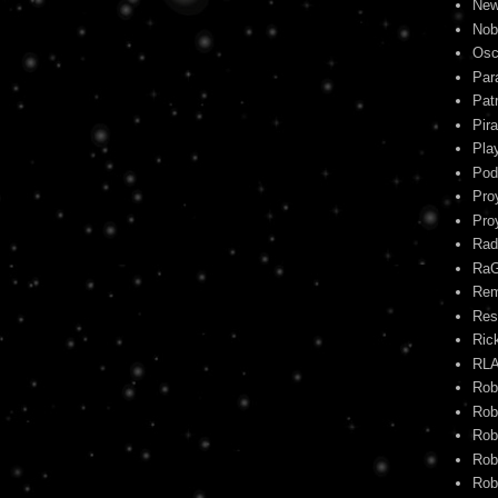
New
Nob
Osc
Par
Pat
Pira
Pla
Pod
Pro
Pro
Rad
Ra
Re
Res
Ric
RL
Rob
Rob
Rob
Rob
Rob