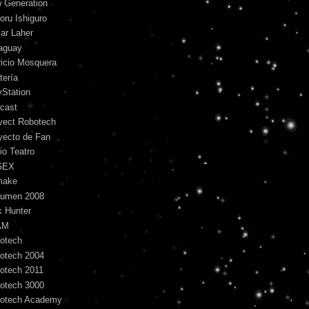
 Generation
oru Ishiguro
ar Laher
aguay
ricio Mosquera
tería
yStation
cast
yect Robotech
yecto de Fan
io Teatro
GEX
make
umen 2008
k Hunter
AM
otech
otech 2004
otech 2011
otech 3000
otech Academy