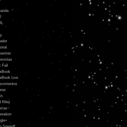
anda
D
RL
y
ador
orial
uestas
revistas
 Fail
eBook
eBook Live
lecimientos
uras
sh
d Riley
erías
eration
gle+
g Snegoff