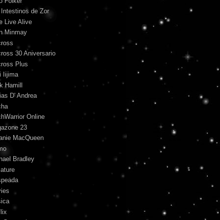
o Folker
 Intestinos de Zor
e Live Alive
n Minmay
ross
ross 30 Aniversario
ross Plus
 Iijima
k Hamill
ias D' Andrea
cha
hWarrior Online
azone 23
anie MacQueen
mo
hael Bradley
iature
peada
ies
ica
lix