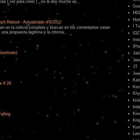
s ( ver para creer ) , no le doy mucho as...
Gus
HD
Hu
ech Reboot - Actualizado 4/5/2012
I T
tran en la noticia completa y buscan en los comentarios veran
una propuesta legitima y la misma...
IDZ
Ins
IPh
Sentinels)
Jati
Jes
JT
Jue
Kai
e # 28
Kev
Khy
kick
kids
Kim
alling
Kni
Kun
Let