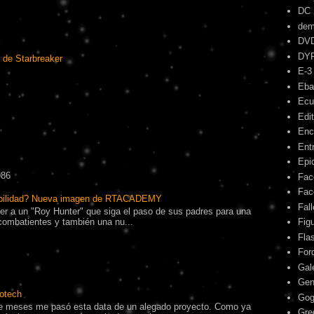
DC
dem
DV
DY
 de Starbreaker
E-3
Eba
Ecu
Edit
Enc
Ent
Epic
986
Fac
Fac
ibilidad? Nueva imagen de RTACADEMY
Fal
r a un "Roy Hunter" que siga el paso de sus padres para una
combatientes y también una nu...
Fig
Fla
For
Gal
Gen
otech
Gog
 meses me pasó esta data de un alegado proyecto. Como ya
Gre