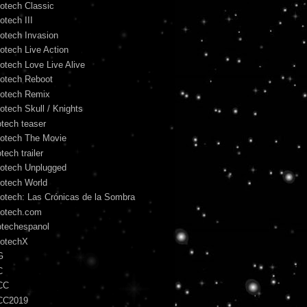
otech Classic
otech III
otech Invasion
otech Live Action
otech Love Live Alive
otech Reboot
otech Remix
otech Skull / Knights
otech teaser
otech The Movie
tech trailer
otech Unplugged
otech World
otech: Las Crónicas de la Sombra
otech.com
otechespanol
otechX
G
C
CC
CC2019