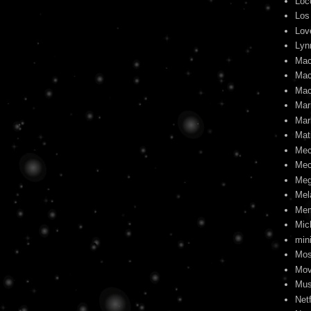
Loc
Los
Lov
Lyn
Mac
Mac
Mac
Mari
Mar
Mat
Me
Mec
Meg
Mel
Me
Mic
min
Mos
Mov
Mus
Netf