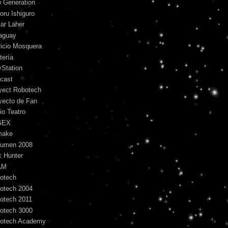
 Generation
oru Ishiguro
ar Laher
aguay
ricio Mosquera
tería
yStation
cast
yect Robotech
yecto de Fan
io Teatro
GEX
make
umen 2008
k Hunter
AM
otech
otech 2004
otech 2011
otech 3000
otech Academy