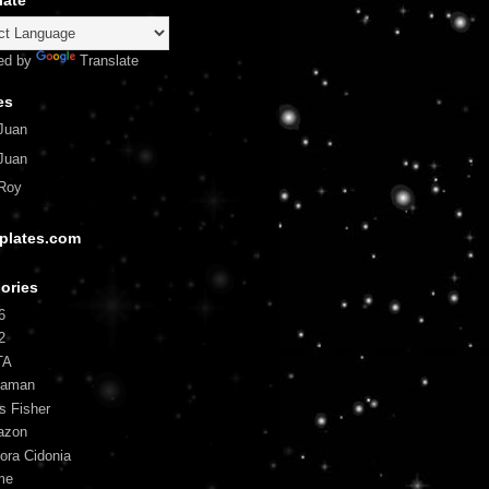
late
ed by
Translate
es
Juan
Juan
Roy
plates.com
ories
6
2
TA
uaman
is Fisher
azon
ora Cidonia
me