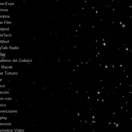
me-Expo
hivos
entina
an Film
telpod
tleTech
 West
gTalk Radio
Ray
alleros del Zodiaco
l Macek
ar Turturro
le
eco
leción
ic-con
ics
venciones
play
avision
lymotion Video