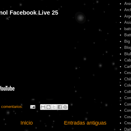
Ani
Arc
nol Facebook Live 25
Arg
Asi
bat
Bat
Big
Blo
Blu
Cab
Car
Ces
Chi
Col
Col
Com
Com
 comentarios:
Con
Cos
Inicio
Entradas antiguas
Cre
Dai