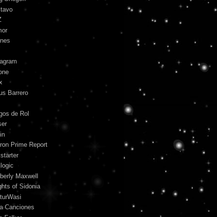
tavo
Z
mor
unes
tagram
one
x
us Barrero
gos de Rol
ser
in
ron Prime Report
starter
logic
berly Maxwell
ghts of Sidonia
turWasi
ra Canciones