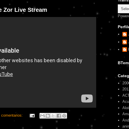
Trans
e Zor Live Stream
Power
Perfil
BTem
Categ
200
201
AC
Ac
Alo
Am
 comentarios:
And
ani