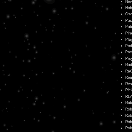
New
Nob
Osc
Par
Pat
Pira
Pla
Pod
Pro
Pro
Rad
Ra
Re
Res
Ric
RL
Rob
Rob
Rob
Rob
Rob