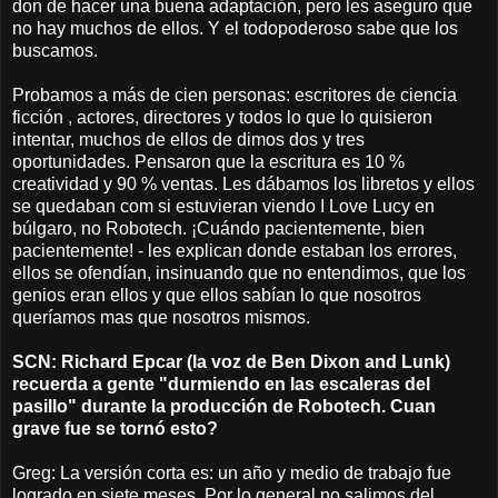
don de hacer una buena adaptación, pero les aseguro que
no hay muchos de ellos. Y el todopoderoso sabe que los
buscamos.
Probamos a más de cien personas: escritores de ciencia
ficción , actores, directores y todos lo que lo quisieron
intentar, muchos de ellos de dimos dos y tres
oportunidades. Pensaron que la escritura es 10 %
creatividad y 90 % ventas. Les dábamos los libretos y ellos
se quedaban com
si estuvieran viendo I Love Lucy en
búlgaro, no Robotech. ¡Cuándo pacientemente, bien
pacientemente! - les explican donde estaban los errores,
ellos se ofendían, insinuando que no entendimos, que los
genios eran ellos y que ellos sabían lo que nosotros
queríamos mas que nosotros mismos.
SCN: Richard Epcar (la voz de Ben Dixon and Lunk)
recuerda a gente "durmiendo en las escaleras del
pasillo" durante la producción de Robotech. Cuan
grave fue se tornó esto?
Greg: La versión corta es: un año y medio de trabajo fue
logrado en siete meses. Por lo general no salimos del