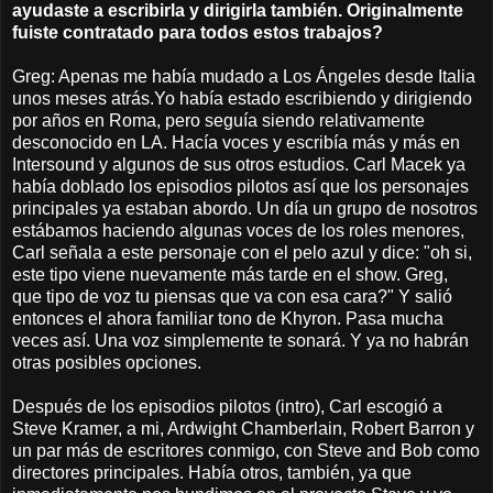
ayudaste a escribirla y dirigirla también. Originalmente
fuiste contratado para todos estos trabajos?
Greg: Apenas me había mudado a Los Ángeles desde Italia
unos meses atrás.Yo había estado escribiendo y dirigiendo
por años en Roma, pero seguía siendo relativamente
desconocido en LA. Hacía voces y escribía más y más en
Intersound y algunos de sus otros estudios. Carl Macek ya
había doblado los episodios pilotos así que los personajes
principales ya estaban abordo. Un día un grupo de nosotros
estábamos haciendo algunas voces de los roles menores,
Carl señala a este personaje con el pelo azul y dice: "oh si,
este tipo viene nuevamente más tarde en el show. Greg,
que tipo de voz tu piensas que va con esa cara?" Y salió
entonces el ahora familiar tono de Khyron. Pasa mucha
veces así. Una voz simplemente te sonará. Y ya no habrán
otras posibles opciones.
Después de los episodios pilotos (intro), Carl escogió a
Steve Kramer, a mi, Ardwight Chamberlain, Robert Barron y
un par más de escritores conmigo, con Steve and Bob como
directores principales. Había otros, también, ya que