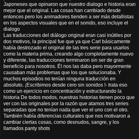
Japoneses que opinaron que nuestro dialogo e historia eran
mejor que el original. Las cosas han cambiado desde
entonces pero los animadores tienden a ser más detallistas
en los aspectos visuales que en el sonido, eso incluye el
dialogo
Las traducciones del diálogo original eran casi inútiles por
dos motivos, la principal fue que ya que Carl básicamente
había destrozado el original de las tres serie para usarlos
como la materia prima, creando algo completamente nuevo
y diferente, las traducciones terminaron sin ser de gran
beneficio para nosotros. Él nos las daba pero mayormente
causaban más problemas que los que solucionaba. Y
muchos episodios no tenían ninguna traducción en
absoluto. ¡Escribimos desde cero sin sonidos !- trata eso
como un ejercicio en concentración y estructurando la
historia De todos modos, nuestras historias tienen poco que
ver con las originales por la razón que atamos tres series
separadas que no tenían nada que ver el uno con el otro.
También había diferencias culturales que nos motivaron a
cambiar ciertas cosas, como desnudos, sangre, y los
llamados panty shots