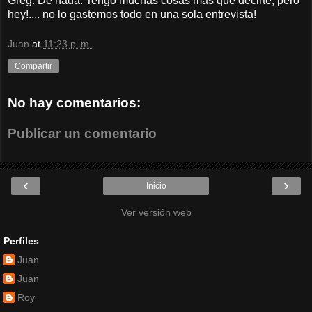
Greg: De nada. Tengo muchas cosas más que decirte, pero
hey!.... no lo gastemos todo en una sola entrevista!
Juan
at
11:23 p. m.
Compartir
No hay comentarios:
Publicar un comentario
‹
›
Inicio
Ver versión web
Perfiles
Juan
Juan
Roy