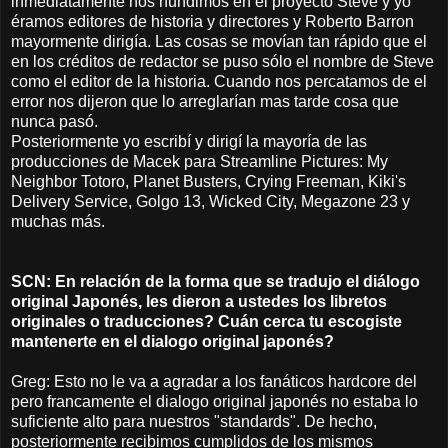
inmediatamente nos hundimos en el proyecto Steve y yo
éramos editores de historia y directores y Roberto Barron
mayormente dirigía. Las cosas se movían tan rápido que el
en los créditos de redactor se puso sólo el nombre de Steve
como el editor de la historia. Cuando nos percatamos de el
error nos dijeron que lo arreglarían mas tarde cosa que
nunca pasó.
Posteriormente yo escribí y dirigí la mayoría de las
producciones de Macek para Streamline Pictures: My
Neighbor Totoro, Planet Busters, Crying Freeman, Kiki's
Delivery Service, Golgo 13, Wicked City, Megazone 23 y
muchas más.
SCN: En relación de la forma que se tradujo el diálogo
original Japonés, les dieron a ustedes los libretos
originales o traducciones? Cuán cerca tu escogiste
mantenerte en el dialogo original japonés?
Greg: Esto no le va a agradar a los fanáticos hardcore del
pero francamente el dialogo original japonés no estaba lo
suficiente alto para nuestros "standards". De hecho,
posteriormente recibimos cumplidos de los mismos