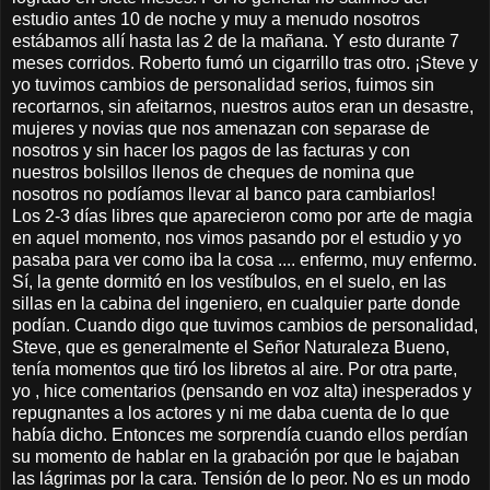
estudio antes 10 de noche y muy a menudo nosotros
estábamos allí hasta las 2 de la mañana. Y esto durante 7
meses corridos. Roberto fumó un cigarrillo tras otro. ¡Steve y
yo tuvimos cambios de personalidad serios, fuimos sin
recortarnos, sin afeitarnos, nuestros autos eran un desastre,
mujeres y novias que nos amenazan con separase de
nosotros y sin hacer los pagos de las facturas y con
nuestros bolsillos llenos de cheques de nomina que
nosotros no podíamos llevar al banco para cambiarlos!
Los 2-3 días libres que aparecieron como por arte de magia
en aquel momento, nos vimos pasando por el estudio y yo
pasaba para ver como iba la cosa .... enfermo, muy enfermo.
Sí, la gente dormitó en los vestíbulos, en el suelo, en las
sillas en la cabina del ingeniero, en cualquier parte donde
podían. Cuando digo que tuvimos cambios de personalidad,
Steve, que es generalmente el Señor Naturaleza Bueno,
tenía momentos que tiró los libretos al aire. Por otra parte,
yo , hice comentarios (pensando en voz alta) inesperados y
repugnantes a los actores y ni me daba cuenta de lo que
había dicho. Entonces me sorprendía cuando ellos perdían
su momento de hablar en la grabación por que le bajaban
las lágrimas por la cara. Tensión de lo peor. No es un modo