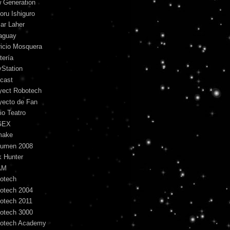
 Generation
oru Ishiguro
ar Laher
aguay
ricio Mosquera
tería
yStation
cast
yect Robotech
yecto de Fan
io Teatro
GEX
make
umen 2008
k Hunter
AM
otech
otech 2004
otech 2011
otech 3000
otech Academy