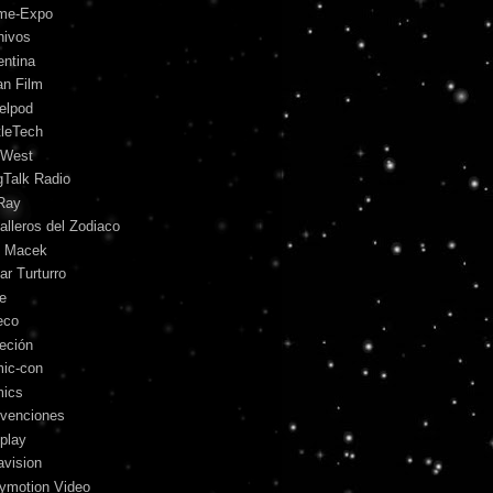
me-Expo
hivos
entina
an Film
telpod
tleTech
 West
gTalk Radio
Ray
alleros del Zodiaco
l Macek
ar Turturro
le
eco
leción
ic-con
ics
venciones
play
avision
lymotion Video