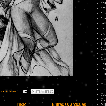
Ani
Arc
Arg
Asi
bat
Bat
Big
Blo
Blu
Cab
Car
Ces
Chi
Col
Col
Com
Com
Con
comentarios:
Cos
Cre
Inicio
Entradas antiguas
Dai