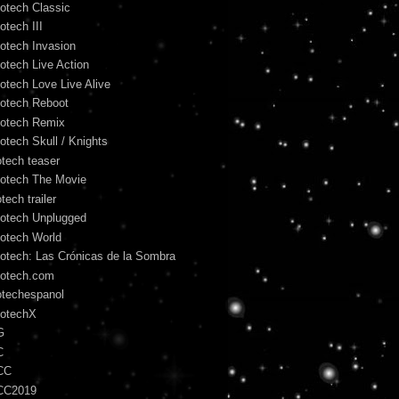
otech Classic
otech III
otech Invasion
otech Live Action
otech Love Live Alive
otech Reboot
otech Remix
otech Skull / Knights
otech teaser
otech The Movie
tech trailer
otech Unplugged
otech World
otech: Las Crónicas de la Sombra
otech.com
otechespanol
otechX
G
C
CC
CC2019