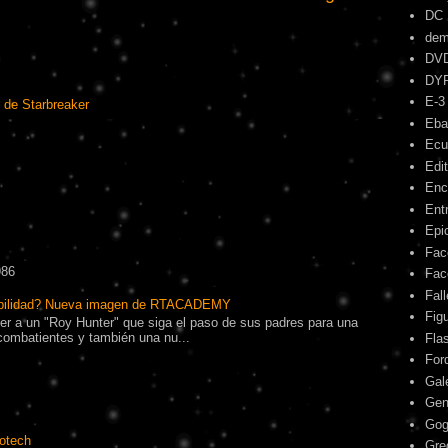
DC
dem
DV
DY
E-3
 de Starbreaker
Eba
Ecu
Edit
Enc
Ent
Epic
Fac
986
Fac
Fal
ibilidad? Nueva imagen de RTACADEMY
Fig
r a un "Roy Hunter" que siga el paso de sus padres para una
combatientes y también una nu...
Fla
For
Gal
Gen
Gog
otech
Gre