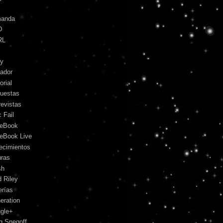
anda
D
RL
y
ador
orial
uestas
revistas
 Fail
eBook
eBook Live
lecimientos
uras
sh
d Riley
erías
eration
gle+
g Snegoff