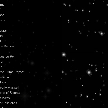
tavo
Z
mor
unes
tagram
one
x
us Barrero
gos de Rol
ser
in
ron Prime Report
starter
logic
berly Maxwell
ghts of Sidonia
turWasi
ra Canciones