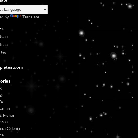
late
ed by
Translate
es
Juan
Juan
Roy
plates.com
ories
6
2
TA
uaman
is Fisher
azon
ora Cidonia
me