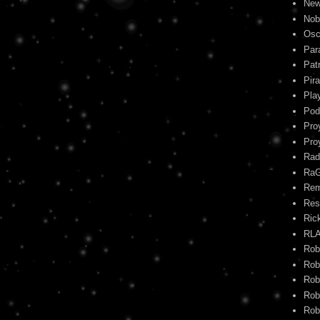
New
Nob
Osc
Par
Pat
Pira
Pla
Pod
Pro
Pro
Rad
Ra
Re
Res
Ric
RL
Rob
Rob
Rob
Rob
Rob