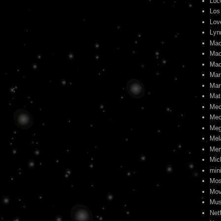
Loc
Los
Lov
Lyn
Mac
Mac
Mac
Mari
Mar
Mat
Me
Mec
Meg
Mel
Me
Mic
min
Mos
Mov
Mus
Netf