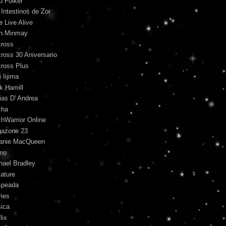
o Folker
 Intestinos de Zor
e Live Alive
n Minmay
ross
ross 30 Aniversario
ross Plus
 Iijima
k Hamill
ias D' Andrea
cha
hWarrior Online
azone 23
anie MacQueen
mo
hael Bradley
iature
peada
ies
ica
lix