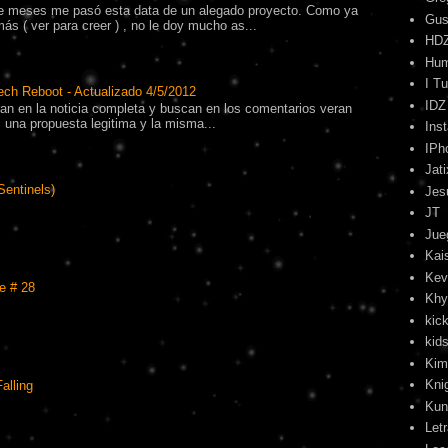
 meses me pasó esta data de un alegado proyecto. Como ya
Gus
s ( ver para creer ) , no le doy mucho as...
HD
Hu
I T
ech Reboot - Actualizado 4/5/2012
IDZ
tran en la noticia completa y buscan en los comentarios veran
una propuesta legitima y la misma...
Ins
IPh
Jati
Sentinels)
Jes
JT
Jue
Kai
Kev
e # 28
Khy
kick
kids
Kim
Kni
alling
Kun
Let