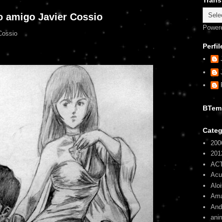
Trans
ro amigo Javier Cossio
Power
 Cossio
Perfil
BTem
Categ
200
201
AC
Ac
Alo
Am
And
ani