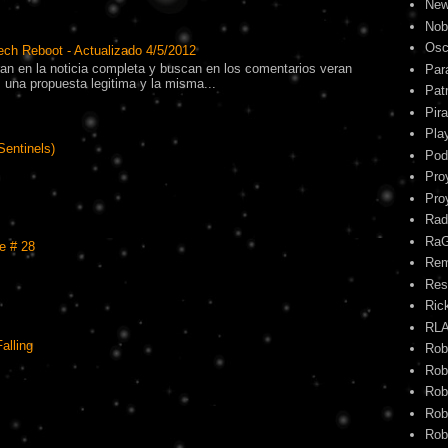
New
Nob
Osc
ech Reboot - Actualizado 4/5/2012
tran en la noticia completa y buscan en los comentarios veran
Par
una propuesta legitima y la misma...
Pat
Pira
Pla
Sentinels)
Pod
Pro
Pro
Rad
Ra
e # 28
Re
Res
Ric
RL
alling
Rob
Rob
Rob
Rob
Rob