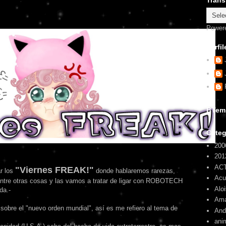
Trans
Power
Perfil
BTem
Categ
200
201
AC
"Viernes FREAK!"
r los
donde hablaremos rarezas,
Ac
entre otras cosas y las vamos a tratar de ligar con ROBOTECH
Alo
da.-
Am
sobre el "nuevo orden mundial", así es me refiero al tema de
And
ani