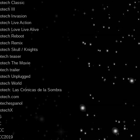
otech Classic
otech III
otech Invasion
otech Live Action
otech Love Live Alive
otech Reboot
otech Remix
otech Skull / Knights
otech teaser
otech The Movie
tech trailer
otech Unplugged
otech World
otech: Las Crónicas de la Sombra
otech.com
otechespanol
otechX
G
C
CC
CC2019