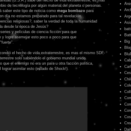
idad (U.S.A.) sabe del hecho de vida extraterrestre, es mas
Ani
mbio de tecnología por algún material del planeta o personas.
Arc
á saber este tipo de noticia como
mega bombazo
para
en día no estamos preparado para tal revelación.
Arg
eencias religiosas?, saber la verdad de toda la humanidad
Asi
ida desde la época de Jesús?
bat
eries y películas de ciencia ficción para que
Bat
e y logre asemejar esto poco a poco para que
Big
fuerte".
Blo
scondió el hecho de vida extraterrestre, es mas el mismo SDF-
Blu
errestre solo sabiéndolo el gobierno mundial unido.
Cab
 que el enemigo no era un país u otra facción política,
Car
il lograr asimilar esto (estado de Shock!).
Ces
Chi
Col
Col
Com
Com
Con
Cos
Cre
Dai