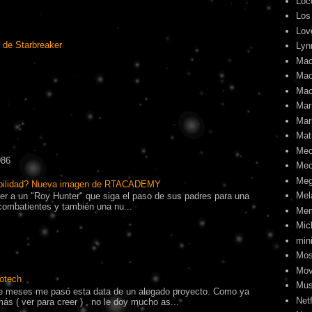
Loc
Los
Lov
 de Starbreaker
Lyn
Mac
Mac
Mac
Mari
Mar
Mat
Me
986
Mec
Meg
ibilidad? Nueva imagen de RTACADEMY
Mel
r a un "Roy Hunter" que siga el paso de sus padres para una
combatientes y también una nu...
Me
Mic
min
Mos
Mov
otech
Mus
 meses me pasó esta data de un alegado proyecto. Como ya
Netf
s ( ver para creer ) , no le doy mucho as...