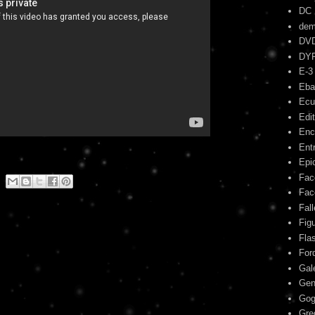
DC
dem
DV
DY
E-3
Eba
Ecu
Edit
Enc
Ent
Epic
Fac
Fac
Fal
Fig
Fla
For
Gal
Gen
Gog
Gre