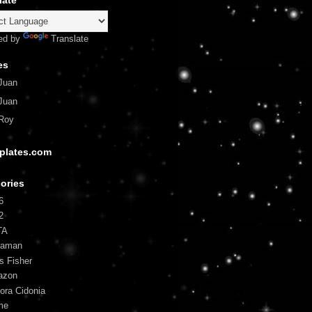
late
ed by
Translate
es
Juan
Juan
Roy
plates.com
ories
6
2
TA
uaman
is Fisher
azon
ora Cidonia
me