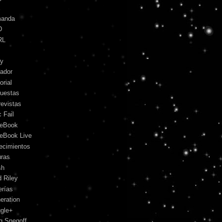
anda
D
RL
y
ador
orial
uestas
revistas
 Fail
eBook
eBook Live
lecimientos
uras
sh
d Riley
erías
eration
gle+
g Snegoff