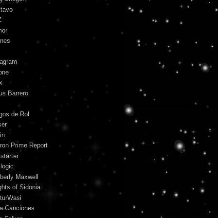
tavo
Z
mor
unes
tagram
one
x
us Barrero
gos de Rol
ser
in
ron Prime Report
starter
logic
berly Maxwell
ghts of Sidonia
turWasi
ra Canciones