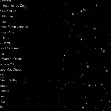
o Folker
 Intestinos de Zor
e Live Alive
n Minmay
ross
ross 30 Aniversario
ross Plus
 Iijima
k Hamill
ias D' Andrea
cha
hWarrior Online
azone 23
anie MacQueen
mo
hael Bradley
iature
peada
ies
ica
lix