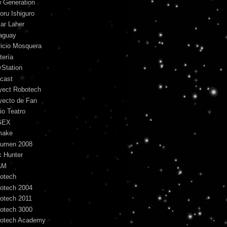
 Generation
oru Ishiguro
ar Laher
aguay
ricio Mosquera
tería
yStation
cast
yect Robotech
yecto de Fan
io Teatro
GEX
make
umen 2008
k Hunter
AM
otech
otech 2004
otech 2011
otech 3000
otech Academy