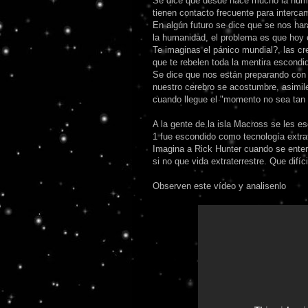
Se dice que desde hace mucho la human
tienen contacto frecuente para interca
En algún futuro se dice que se nos har
la humanidad, el problema es que hoy 
Te imaginas el pánico mundial?, las cr
que te rebelen toda la mentira escond
Se dice que nos están preparando con s
nuestro cerebro se acostumbre, asimil
cuando llegue el "momento no sea tan "
A la gente de la isla Macross se les e
1 fue escondido como tecnología extrat
Imagina a Rick Hunter cuando se entero
si no que vida extraterrestre. Que difíc
Observen este vídeo y analisenlo