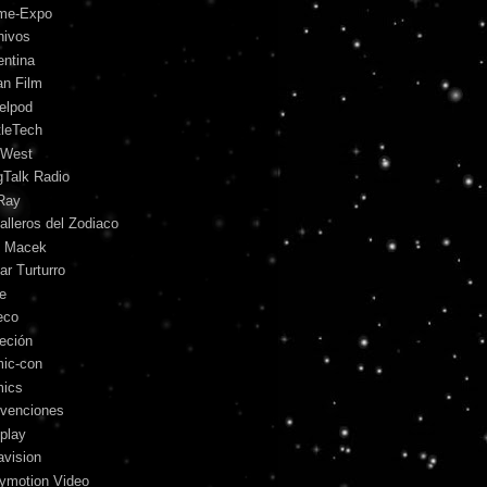
me-Expo
hivos
entina
an Film
telpod
tleTech
 West
gTalk Radio
Ray
alleros del Zodiaco
l Macek
ar Turturro
le
eco
leción
ic-con
ics
venciones
play
avision
lymotion Video