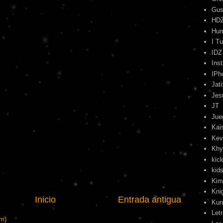
Gus
HD
Hu
I T
IDZ
Ins
IPh
Jati
Jes
JT
Jue
Kai
Kev
Khy
kick
kids
Kim
Kni
Inicio
Entrada antigua
Kun
Let
om)