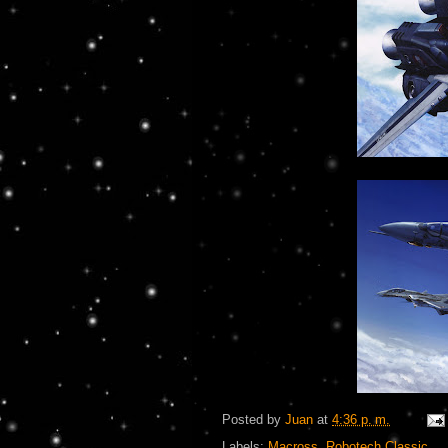
Posted by
Juan
at
4:36 p. m.
Labels:
Macross
,
Robotech Classic