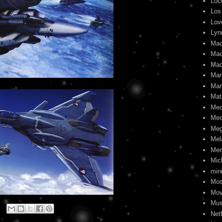
Loc
Los
Lov
Lyn
Mac
Mac
Mac
Mari
Mar
Mat
Me
Mec
Meg
Mel
Me
Mic
min
Mos
Mov
Mus
Netf