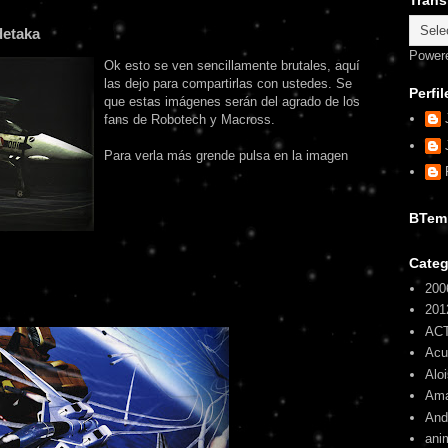
Trans
detaka
Power
Ok esto se ven sencillamente brutales, aquí
las dejo para compartirlas con ustedes. Se
Perfil
que estas imágenes serán del agrado de los
fans de Robotech y Macross.
Para verla más grende pulsa en la imagen
BTem
Categ
200
201
AC
Ac
Alo
Am
And
ani