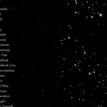
anda
D
RL
y
ador
orial
uestas
revistas
 Fail
eBook
eBook Live
lecimientos
uras
sh
d Riley
erías
eration
gle+
g Snegoff