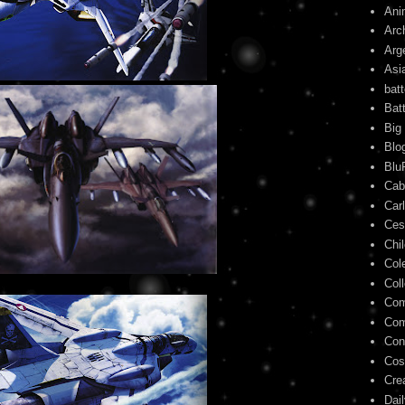
Ani
Arc
Arg
Asi
bat
Bat
Big
Blo
Blu
Cab
Car
Ces
Chi
Col
Col
Com
Com
Con
Cos
Cre
Dai