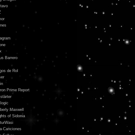
tavo
Z
mor
unes
tagram
one
x
us Barrero
gos de Rol
ser
in
ron Prime Report
starter
logic
berly Maxwell
ghts of Sidonia
turWasi
ra Canciones