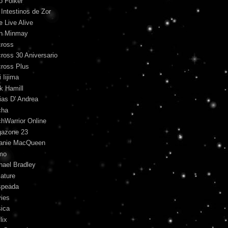
o Folker
 Intestinos de Zor
e Live Alive
n Minmay
ross
ross 30 Aniversario
ross Plus
 Iijima
k Hamill
ias D' Andrea
cha
hWarrior Online
azone 23
anie MacQueen
mo
hael Bradley
iature
peada
ies
ica
lix