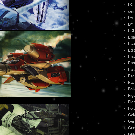
DC
dem
DV
DY
E-3
Eba
Ecu
Edit
Enc
Ent
Epic
Fac
Fac
Fal
Fig
Fla
For
Gal
Gen
Gog
Gre