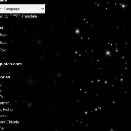
late
ed by
Translate
es
Juan
Juan
Roy
plates.com
ories
6
2
TA
uaman
is Fisher
azon
ora Cidonia
me