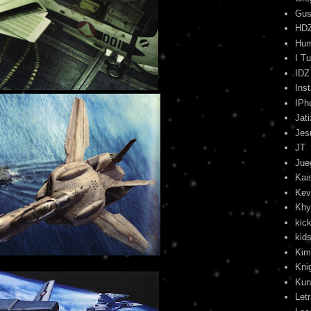
Gus
HD
Hu
I T
IDZ
Ins
IPh
Jati
Jes
JT
Jue
Kai
Kev
Khy
kick
kids
Kim
Kni
Kun
Let