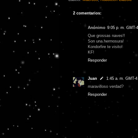
2 comentarios:
Anónimo
9:05 p. m. GMT-
Que grossas naves!!
Son una hermosura!
Kondorfire te visito!
KF!
Responder
Juan
1:45 a. m. GMT-4
maravilloso verdad?
Responder