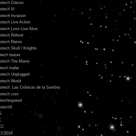
otech Classic
otech III
otech Invasion
otech Live Action
otech Love Live Alive
otech Reboot
otech Remix
otech Skull / Knights
otech teaser
otech The Movie
tech trailer
otech Unplugged
otech World
otech: Las Crónicas de la Sombra
otech.com
otechespanol
otechX
G
C
CC
CC2019