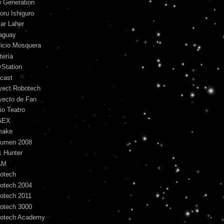
 Generation
oru Ishiguro
ar Laher
aguay
ricio Mosquera
tería
yStation
cast
yect Robotech
yecto de Fan
io Teatro
GEX
make
umen 2008
k Hunter
AM
otech
otech 2004
otech 2011
otech 3000
otech Academy