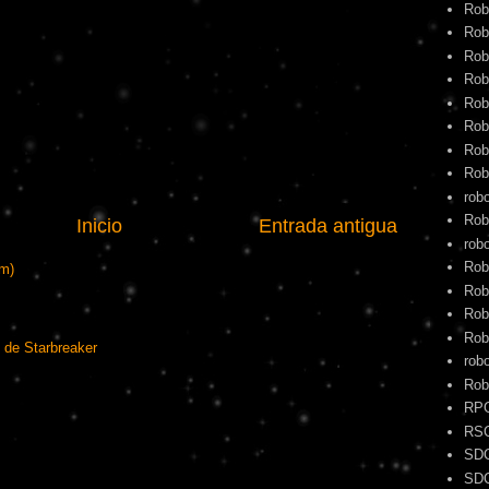
Rob
Rob
Rob
Rob
Rob
Rob
Rob
Rob
rob
Rob
Inicio
Entrada antigua
robo
Rob
om)
Rob
Rob
Rob
 de Starbreaker
rob
Rob
RP
RS
SD
SD