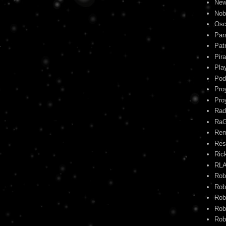
New
Nob
Osc
Par
4
Pat
Pira
Pla
Pod
Pro
Pro
Rad
Ra
Re
Res
Ric
RL
Rob
Rob
Rob
Rob
Rob