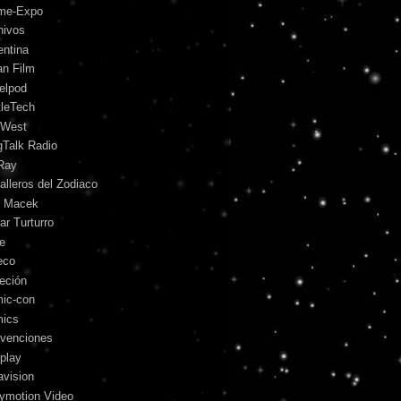
me-Expo
hivos
entina
an Film
telpod
tleTech
 West
gTalk Radio
Ray
alleros del Zodiaco
l Macek
ar Turturro
le
eco
leción
ic-con
ics
venciones
play
avision
lymotion Video