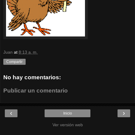
Juan
at
8:13 a. m.
Compartir
No hay comentarios:
Publicar un comentario
‹
›
Inicio
Ver versión web