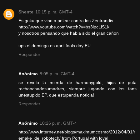
Shente
10:15 p. m. GMT-4
Es goku que vino a pelear contra los Zentrandis
http://www.youtube.com/watch?v=bs3ipcLiS1k
y nosotros pensando que habia sido el gran cañon
ups el domingo es april fools day EU
Responder
Anónimo
8:05 p. m. GMT-4
se revelo la mierda de harmonygold, hijos de puta
rechonchadesumadres, siempre jugando con los fans
unestupido EP, que estupenda noticia!
Responder
Anónimo
10:26 p. m. GMT-4
http://www.interney.net/blogs/maximumcosmo/2012/04/01/r
emake_de_robotech/ from Portugal with love!