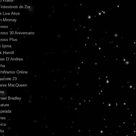
o Folker
 Intestinos de Zor
e Live Alive
n Minmay
ross
ross 30 Aniversario
ross Plus
 Iijima
k Hamill
ias D' Andrea
cha
hWarrior Online
azone 23
anie MacQueen
mo
hael Bradley
iature
peada
ies
ica
lix