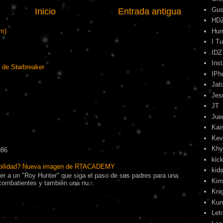
Gus
Inicio
Entrada antigua
HD
Hu
om)
I T
IDZ
Ins
 de Starbreaker
IPh
Jati
Jes
JT
Jue
Kai
Kev
Khy
986
kick
ibilidad? Nueva imagen de RTACADEMY
kids
r a un "Roy Hunter" que siga el paso de sus padres para una
Kim
combatientes y también una nu...
Kni
Kun
Let