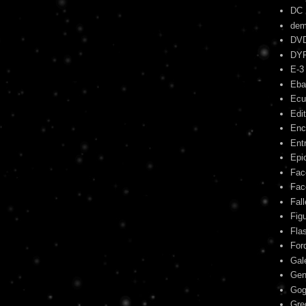
DC
dem
DV
DY
E-3
Eba
Ecu
Edit
Enc
Ent
Epic
Fac
Fac
Fal
Fig
Fla
For
Gal
Gen
Gog
Gre