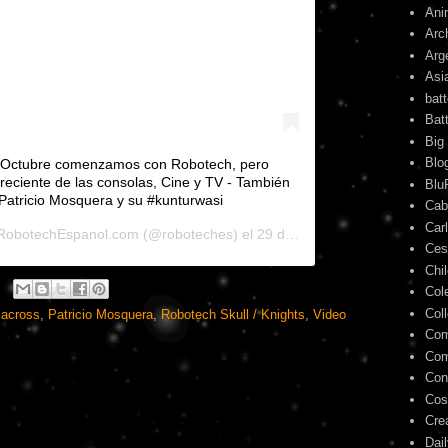
Ani
Arc
Arg
Asi
bat
Bat
Big
Blo
e Octubre comenzamos con Robotech, pero
eciente de las consolas, Cine y TV - También
Blu
Patricio Mosquera y su #kunturwasi
Cab
Car
RobotechEspanol.com
(@roboteches) el
29 de Sep de 2020 a las 10:54 PDT
Ces
Chi
Col
Col
across
,
Patricio Mosquera
,
Robotech Skull / Knights
,
Video
Com
Com
Con
Cos
Cre
Dai