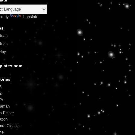
late
ed by
Translate
es
Juan
Juan
Roy
plates.com
ories
6
2
TA
uaman
is Fisher
azon
ora Cidonia
me