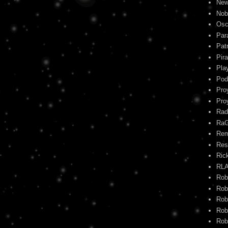
New
Nob
Osc
Par
Pat
Pira
Pla
Pod
Pro
Pro
Rad
Ra
Re
Res
Ric
RL
Rob
Rob
Rob
Rob
Rob