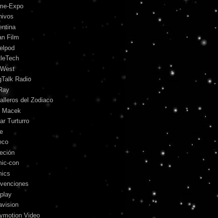
me-Expo
hivos
entina
an Film
telpod
tleTech
 West
gTalk Radio
Ray
alleros del Zodiaco
l Macek
ar Turturro
le
eco
leción
ic-con
ics
venciones
play
avision
lymotion Video