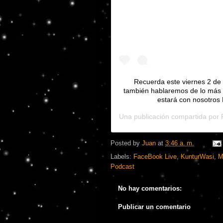
Recuerda este viernes 2 d
también hablaremos de lo más r
estará con nosotros 
Una publicación compartida por
Posted by
Juan
at
3:46 a. m.
Labels:
FaceBook Live
,
KunturWasi
,
M
Podcast
No hay comentarios:
Publicar un comentario