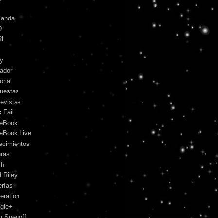
anda
D
RL
y
ador
orial
uestas
revistas
 Fail
eBook
eBook Live
lecimientos
uras
sh
d Riley
erías
eration
gle+
g Snegoff