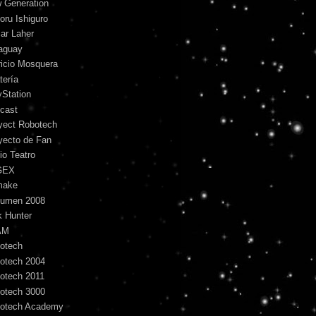
 Generation
oru Ishiguro
ar Laher
aguay
ricio Mosquera
tería
yStation
cast
yect Robotech
yecto de Fan
io Teatro
GEX
make
umen 2008
k Hunter
AM
otech
otech 2004
otech 2011
otech 3000
otech Academy