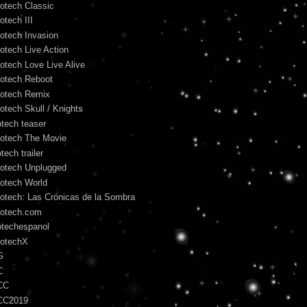
otech Classic
otech III
otech Invasion
otech Live Action
otech Love Live Alive
otech Reboot
otech Remix
otech Skull / Knights
otech teaser
otech The Movie
tech trailer
otech Unplugged
otech World
otech: Las Crónicas de la Sombra
otech.com
otechespanol
otechX
G
C
CC
CC2019