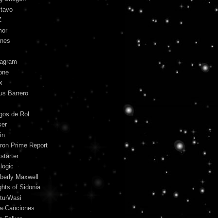
tavo
Z
mor
unes
tagram
one
x
us Barrero
gos de Rol
ser
in
ron Prime Report
starter
logic
berly Maxwell
ghts of Sidonia
turWasi
ra Canciones