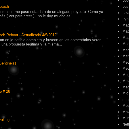
Loc
Los
otech
 meses me pasó esta data de un alegado proyecto. Como ya
Lov
s ( ver para creer ) , no le doy mucho as...
Lyn
Mac
Mac
ech Reboot - Actualizado 4/5/2012
Mac
tran en la noticia completa y buscan en los comentarios veran
Mari
una propuesta legitima y la misma...
Mar
Mat
Me
Sentinels)
Mec
Meg
Mel
Me
e # 28
Mic
min
Mos
Mov
Mus
alling
Netf