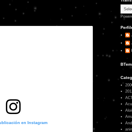
Trans
Power
Perfil
BTem
Categ
200
201
AC
Ac
Alo
Am
ublicación en Instagram
And
ani