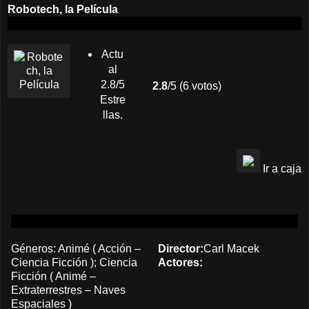
Robotech, la Película
Actu
al
2.8/5
2.8
/5 (6 votos)
Estre
llas.
Ir a caja
Géneros:
Animé
(
Acción
–
Director:
Carl Macek
Ciencia Ficción
);
Ciencia
Actores:
Ficción
(
Animé
–
Extraterrestres
–
Naves
Espaciales
)