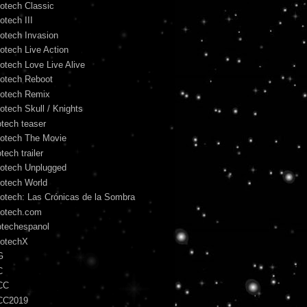
otech Classic
otech III
otech Invasion
otech Live Action
otech Love Live Alive
otech Reboot
otech Remix
otech Skull / Knights
otech teaser
otech The Movie
tech trailer
otech Unplugged
otech World
otech: Las Crónicas de la Sombra
otech.com
otechespanol
otechX
G
C
CC
CC2019