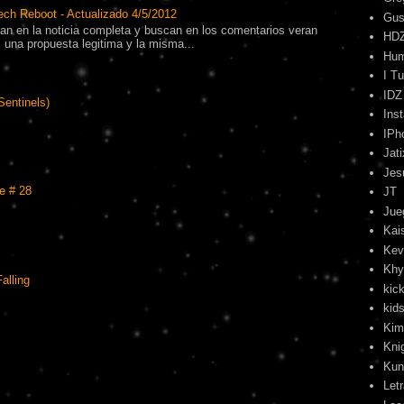
ech Reboot - Actualizado 4/5/2012
Gus
tran en la noticia completa y buscan en los comentarios veran
HD
una propuesta legitima y la misma...
Hu
I T
IDZ
Sentinels)
Ins
IPh
Jati
Jes
e # 28
JT
Jue
Kai
Kev
Khy
alling
kick
kids
Kim
Kni
Kun
Let