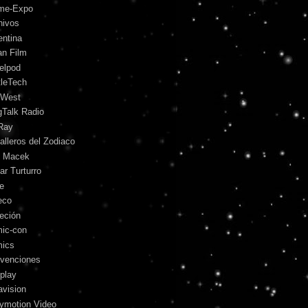
me-Expo
hivos
entina
an Film
telpod
tleTech
 West
gTalk Radio
Ray
alleros del Zodiaco
l Macek
ar Turturro
le
eco
leción
ic-con
ics
venciones
play
avision
lymotion Video