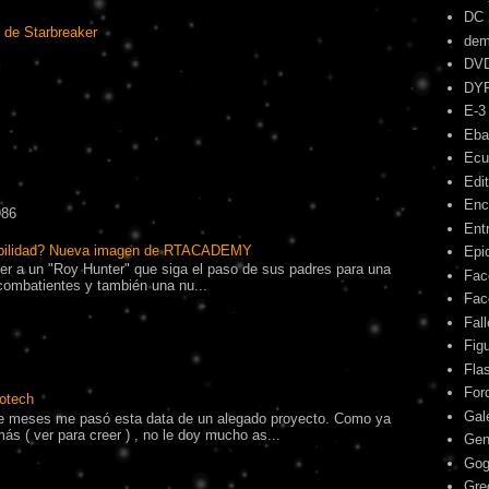
DC
 de Starbreaker
dem
DV
DY
E-3
Eba
Ecu
Edit
Enc
986
Ent
ibilidad? Nueva imagen de RTACADEMY
Epic
r a un "Roy Hunter" que siga el paso de sus padres para una
Fac
combatientes y también una nu...
Fac
Fal
Fig
Fla
For
otech
Gal
 meses me pasó esta data de un alegado proyecto. Como ya
s ( ver para creer ) , no le doy mucho as...
Gen
Gog
Gre