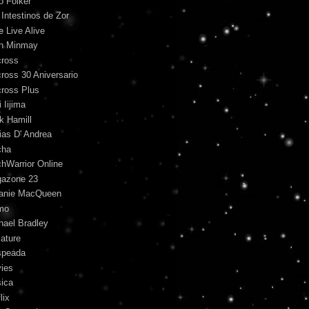
o Folker
 Intestinos de Zor
e Live Alive
n Minmay
ross
ross 30 Aniversario
ross Plus
 Iijima
k Hamill
ias D' Andrea
cha
hWarrior Online
azone 23
anie MacQueen
mo
hael Bradley
iature
peada
ies
ica
lix