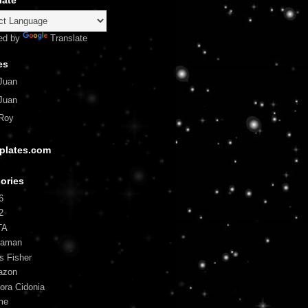
late
ed by
Translate
es
Juan
Juan
Roy
plates.com
ories
6
2
TA
uaman
is Fisher
azon
ora Cidonia
me