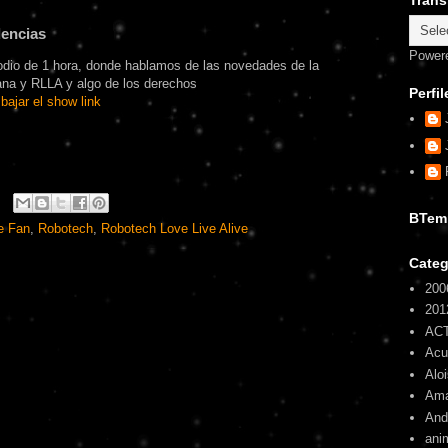
Trans
dencias
Power
odio de 1 hora, donde hablamos de las novedades de la
na y RLLA y algo de los derechos
Perfil
bajar el show link
BTem
e Fan
,
Robotech
,
Robotech Love Live Alive
Categ
200
201
AC
Ac
Alo
Am
And
ani