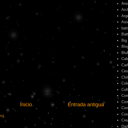
Ani
Arc
Arg
Asi
bat
Bat
Big
Blo
Blu
Cab
Car
Ces
Chi
Col
Col
Com
Com
Inicio
Entrada antigua
Con
Cos
om)
Cre
Dai