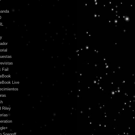
anda
D
RL
y
ador
orial
uestas
revistas
 Fail
eBook
eBook Live
lecimientos
uras
sh
d Riley
erías
eration
gle+
g Snegoff