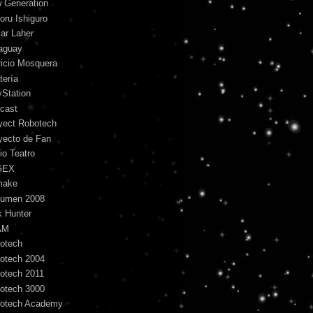
 Generation
oru Ishiguro
ar Laher
aguay
ricio Mosquera
tería
yStation
cast
yect Robotech
yecto de Fan
io Teatro
GEX
make
umen 2008
k Hunter
AM
otech
otech 2004
otech 2011
otech 3000
otech Academy