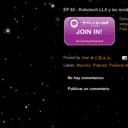
EP 63 - Robotech LLA y las inci
Epis
sema
Para 
Posted by
Juan
at
7:36 a. m.
Labels:
Macross
,
Podcast
,
Proyecto d
No hay comentarios:
Publicar un comentario