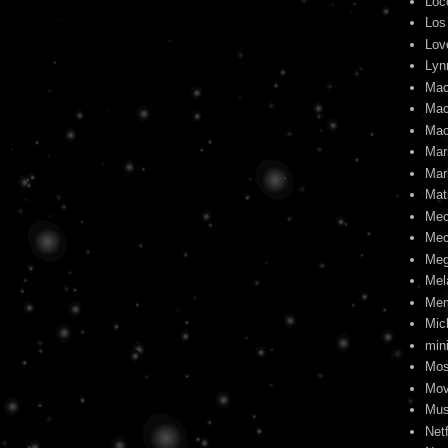
Loc
Los
Lov
Lyn
Mac
Mac
Mac
Mari
Mar
Mat
Me
Mec
Meg
Mel
Me
Mic
min
Mos
Mov
Mus
Netf