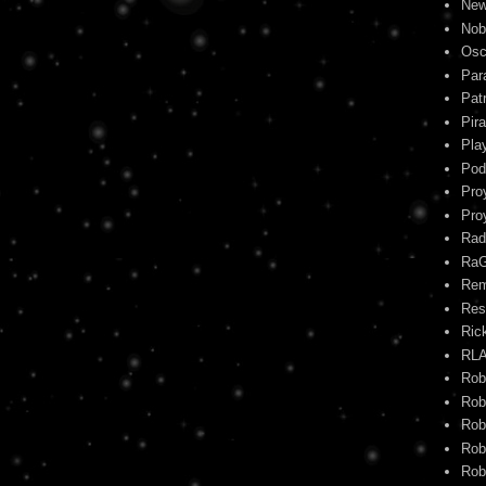
New
Nob
Osc
Par
Pat
Pira
Pla
Pod
Pro
Pro
Rad
Ra
Re
Res
Ric
RL
Rob
Rob
Rob
Rob
Rob