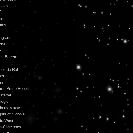
tavo
Z
mor
unes
tagram
one
x
us Barrero
gos de Rol
ser
in
ron Prime Report
starter
logic
berly Maxwell
ghts of Sidonia
turWasi
ra Canciones