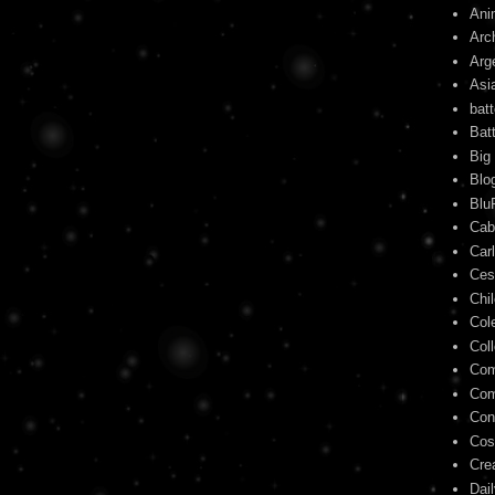
Ani
Arc
Arg
Asi
bat
Bat
Big
Blo
Blu
Cab
Car
Ces
Chi
Col
Col
Com
Com
Con
Cos
Cre
Dai