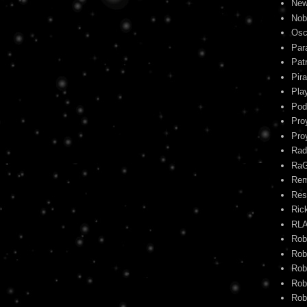
New
Nob
Osc
Par
Pat
Pira
Pla
Pod
Pro
Pro
Rad
Ra
Re
Res
Ric
RL
Rob
Rob
Rob
Rob
Rob