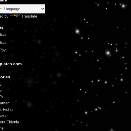
late
ed by
Translate
es
Juan
Juan
Roy
plates.com
ories
6
2
TA
uaman
is Fisher
azon
ora Cidonia
me