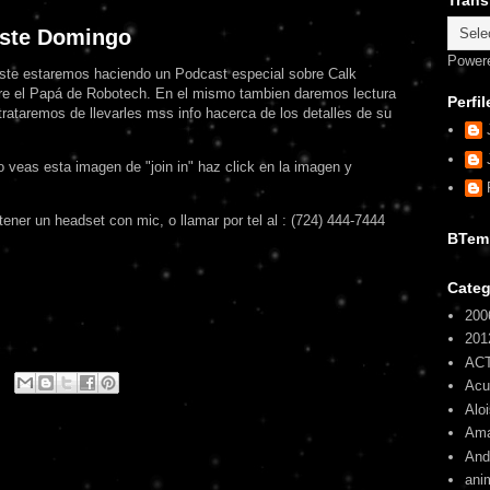
Trans
este Domingo
Power
ste estaremos haciendo un Podcast especial sobre Calk
e el Papá de Robotech. En el mismo tambien daremos lectura
Perfil
trataremos de llevarles mss info hacerca de los detalles de su
 veas esta imagen de "join in" haz click en la imagen y
ener un headset con mic, o llamar por tel al : (724) 444-7444
BTem
Categ
200
201
AC
Ac
Alo
Am
And
ani