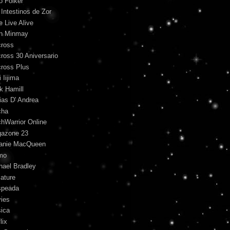
o Folker
 Intestinos de Zor
e Live Alive
n Minmay
ross
ross 30 Aniversario
ross Plus
 Iijima
k Hamill
ias D' Andrea
cha
hWarrior Online
azone 23
anie MacQueen
mo
hael Bradley
iature
peada
ies
ica
lix