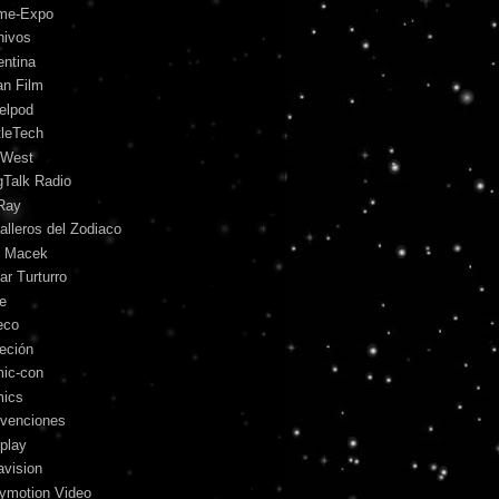
me-Expo
hivos
entina
an Film
telpod
tleTech
 West
gTalk Radio
Ray
alleros del Zodiaco
l Macek
ar Turturro
le
eco
leción
ic-con
ics
venciones
play
avision
lymotion Video