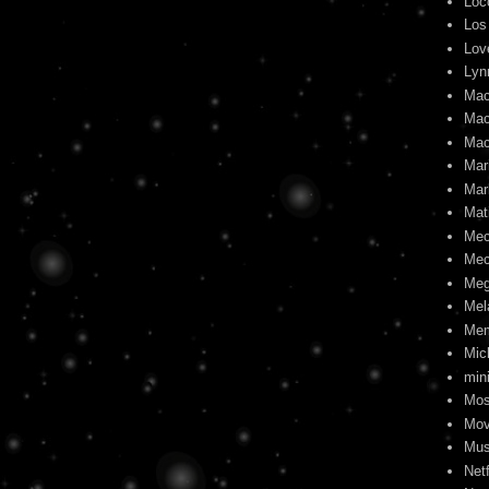
Loc
Los
Lov
Lyn
Mac
Mac
Mac
Mari
Mar
Mat
Me
Mec
Meg
Mel
Me
Mic
min
Mos
Mov
Mus
Netf