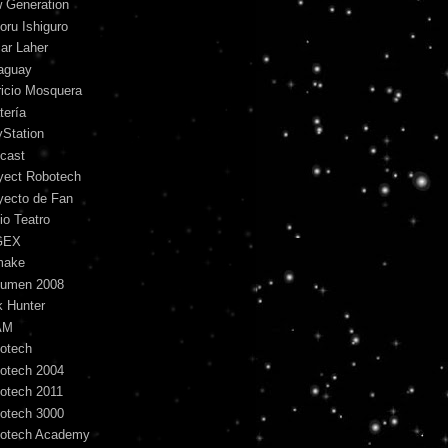
 Generation
oru Ishiguro
ar Laher
aguay
ricio Mosquera
tería
yStation
cast
yect Robotech
yecto de Fan
io Teatro
GEX
make
umen 2008
k Hunter
AM
otech
otech 2004
otech 2011
otech 3000
otech Academy