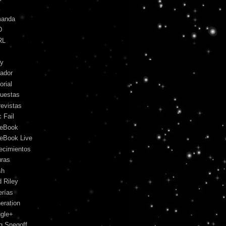
anda
D
RL
y
ador
orial
uestas
revistas
 Fail
eBook
eBook Live
lecimientos
uras
sh
d Riley
erías
eration
gle+
g Snegoff