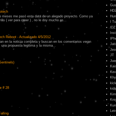
Gus
HD
otech
 meses me pasó esta data de un alegado proyecto. Como ya
Hu
s ( ver para creer ) , no le doy mucho as...
I T
IDZ
Ins
ech Reboot - Actualizado 4/5/2012
IPh
tran en la noticia completa y buscan en los comentarios veran
Jati
una propuesta legitima y la misma...
Jes
JT
Jue
Sentinels)
Kai
Kev
Khy
kick
e # 28
kids
Kim
Kni
Kun
Let
alling