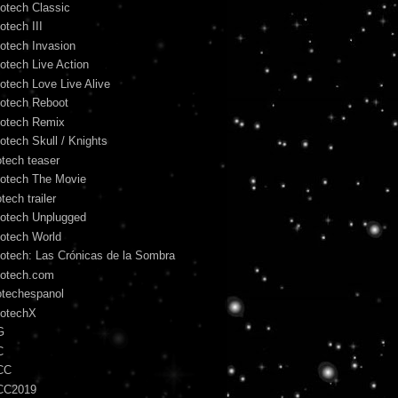
otech Classic
otech III
otech Invasion
otech Live Action
otech Love Live Alive
otech Reboot
otech Remix
otech Skull / Knights
otech teaser
otech The Movie
tech trailer
otech Unplugged
otech World
otech: Las Crónicas de la Sombra
otech.com
otechespanol
otechX
G
C
CC
CC2019