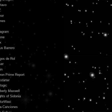
tavo
Z
mor
unes
tagram
one
x
us Barrero
gos de Rol
ser
in
ron Prime Report
starter
logic
berly Maxwell
ghts of Sidonia
turWasi
ra Canciones