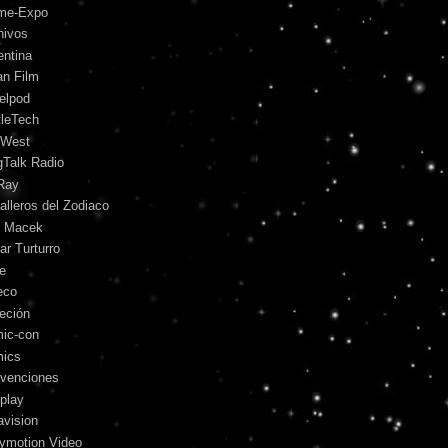
me-Expo
hivos
entina
an Film
telpod
tleTech
 West
gTalk Radio
Ray
alleros del Zodiaco
l Macek
ar Turturro
le
eco
leción
ic-con
ics
venciones
play
avision
lymotion Video