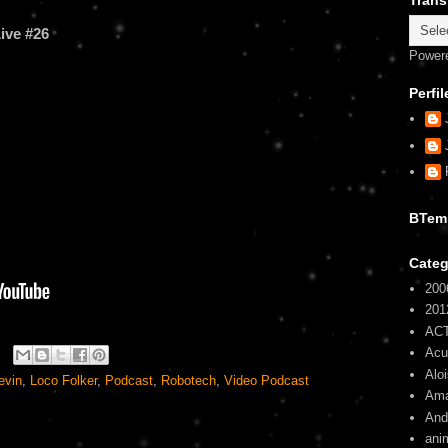
Trans
ive #26
Power
Perfil
BTem
Categ
200
201
AC
Ac
Alo
evin
,
Loco Folker
,
Podcast
,
Robotech
,
Video Podcast
Am
And
ani