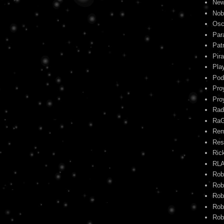
New
Nob
Osc
Par
Pat
Pira
Pla
Pod
Pro
Pro
Rad
Ra
Re
Res
Ric
RL
Rob
Rob
Rob
Rob
Rob