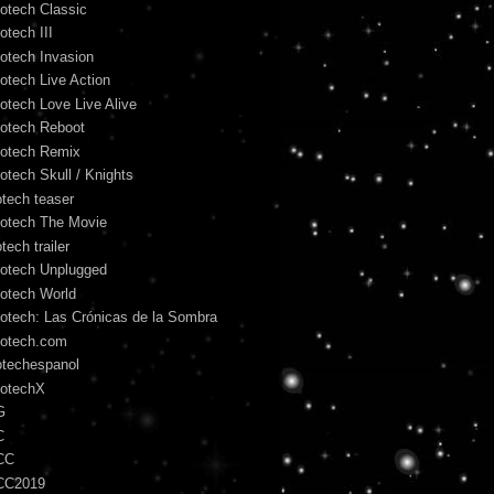
otech Classic
otech III
otech Invasion
otech Live Action
otech Love Live Alive
otech Reboot
otech Remix
otech Skull / Knights
otech teaser
otech The Movie
tech trailer
otech Unplugged
otech World
otech: Las Crónicas de la Sombra
otech.com
otechespanol
otechX
G
C
CC
CC2019