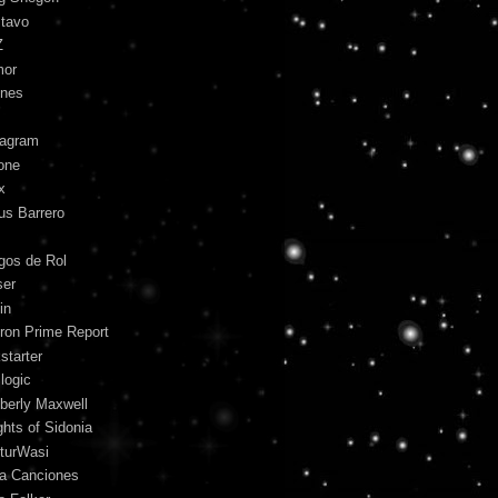
tavo
Z
mor
unes
tagram
one
x
us Barrero
gos de Rol
ser
in
ron Prime Report
starter
logic
berly Maxwell
ghts of Sidonia
turWasi
ra Canciones