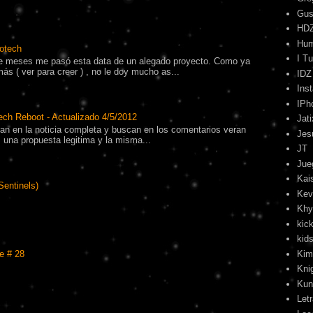
Gus
HD
Hu
otech
I T
 meses me pasó esta data de un alegado proyecto. Como ya
s ( ver para creer ) , no le doy mucho as...
IDZ
Ins
IPh
ech Reboot - Actualizado 4/5/2012
Jati
tran en la noticia completa y buscan en los comentarios veran
Jes
una propuesta legitima y la misma...
JT
Jue
Kai
Sentinels)
Kev
Khy
kick
kids
Kim
e # 28
Kni
Kun
Let