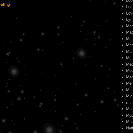
Loc
alling
Los
Lov
Lyn
Mac
Mac
Mac
Mari
Mar
Mat
Me
Mec
Meg
Mel
Me
Mic
min
Mos
Mov
Mus
Netf