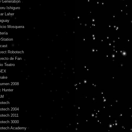
 Generation
oru Ishiguro
ar Laher
aguay
ricio Mosquera
tería
yStation
cast
yect Robotech
yecto de Fan
io Teatro
GEX
make
umen 2008
k Hunter
AM
otech
otech 2004
otech 2011
otech 3000
otech Academy