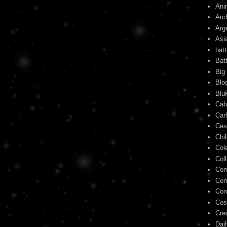
Ani
Arc
Arg
Asi
bat
Bat
Big
Blo
Blu
Cab
Car
Ces
Chi
Col
Col
Com
Com
Con
Cos
Cre
Dai