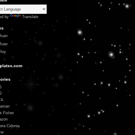
late
ed by
Translate
es
Juan
Juan
Roy
plates.com
ories
6
2
TA
uaman
is Fisher
azon
ora Cidonia
me