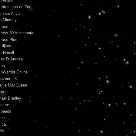
o Folker
 Intestinos de Zor
e Live Alive
n Minmay
ross
ross 30 Aniversario
ross Plus
 Iijima
k Hamill
ias D' Andrea
cha
hWarrior Online
azone 23
anie MacQueen
mo
hael Bradley
iature
peada
ies
ica
lix