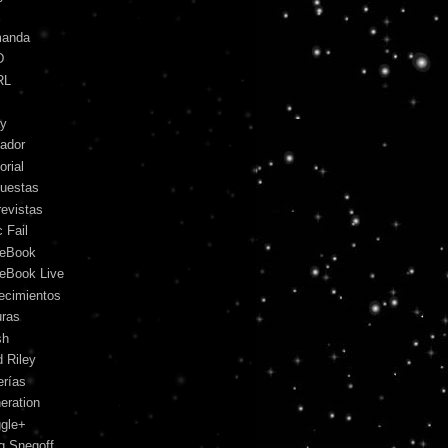
anda
D
RL
y
ador
orial
uestas
revistas
 Fail
eBook
eBook Live
lecimientos
uras
sh
d Riley
erías
eration
gle+
g Snegoff