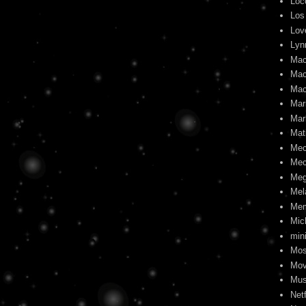
Loc
Los
Lov
Lyn
Mac
Mac
Mac
Mari
Mar
Mat
Me
Mec
Meg
Mel
Me
Mic
min
Mos
Mov
Mus
Netf