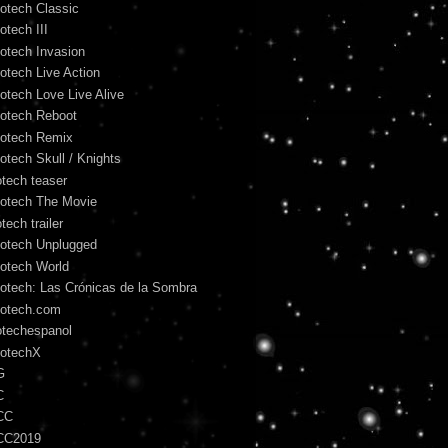
otech Classic
otech III
otech Invasion
otech Live Action
otech Love Live Alive
otech Reboot
otech Remix
otech Skull / Knights
otech teaser
otech The Movie
tech trailer
otech Unplugged
otech World
otech: Las Crónicas de la Sombra
otech.com
otechespanol
otechX
G
C
CC
CC2019