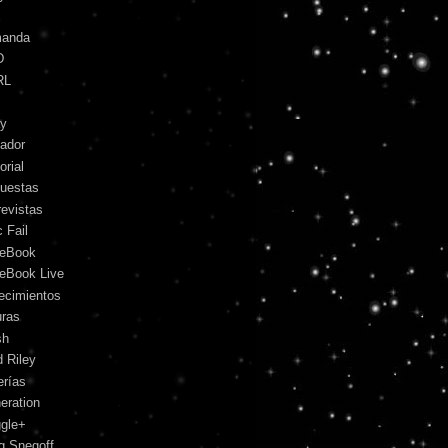
anda
D
RL
y
ador
orial
uestas
revistas
 Fail
eBook
eBook Live
lecimientos
uras
sh
d Riley
erías
eration
gle+
g Snegoff