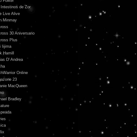
o Folker
 Intestinos de Zor
e Live Alive
n Minmay
ross
ross 30 Aniversario
ross Plus
 Iijima
k Hamill
ias D' Andrea
cha
hWarrior Online
azone 23
anie MacQueen
mo
hael Bradley
iature
peada
ies
ica
lix