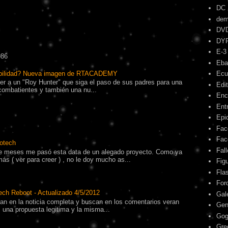
DC
dem
DV
DY
E-3
986
Eba
ibilidad? Nueva imagen de RTACADEMY
Ecu
r a un "Roy Hunter" que siga el paso de sus padres para una
Edit
combatientes y también una nu...
Enc
Ent
Epic
Fac
Fac
otech
Fal
 meses me pasó esta data de un alegado proyecto. Como ya
s ( ver para creer ) , no le doy mucho as...
Fig
Fla
For
ech Reboot - Actualizado 4/5/2012
Gal
tran en la noticia completa y buscan en los comentarios veran
Gen
una propuesta legitima y la misma...
Gog
Gre