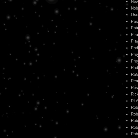
New
Nob
Osc
Par
Pat
Pira
Pla
Pod
Pro
Pro
Rad
Ra
Re
Res
Ric
RL
Rob
Rob
Rob
Rob
Rob