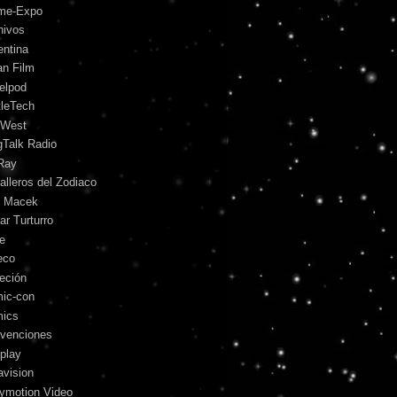
me-Expo
hivos
entina
an Film
telpod
tleTech
 West
gTalk Radio
Ray
alleros del Zodiaco
l Macek
ar Turturro
le
eco
leción
ic-con
ics
venciones
play
avision
lymotion Video