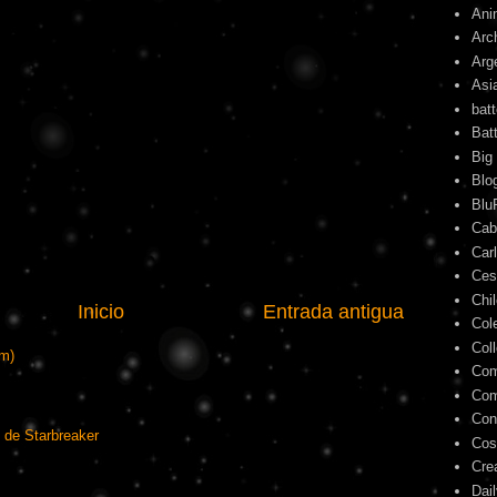
Ani
Arc
Arg
Asi
bat
Bat
Big
Blo
Blu
Cab
Car
Ces
Chi
Inicio
Entrada antigua
Col
Col
om)
Com
Com
Con
 de Starbreaker
Cos
Cre
Dai