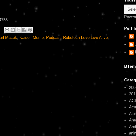
Trans
Power
4733
Perfil
arl Macek
,
Kaiser
,
Memo
,
Podcast
,
Robotech Love Live Alive
,
BTem
Categ
200
201
AC
Ac
Alo
Am
And
ani