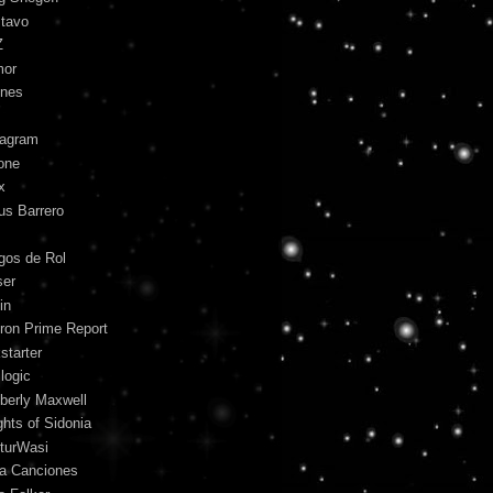
tavo
Z
mor
unes
tagram
one
x
us Barrero
gos de Rol
ser
in
ron Prime Report
starter
logic
berly Maxwell
ghts of Sidonia
turWasi
ra Canciones