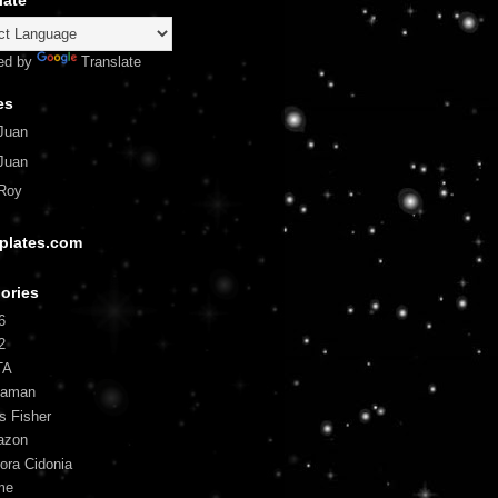
late
ed by
Translate
es
Juan
Juan
Roy
plates.com
ories
6
2
TA
uaman
is Fisher
azon
ora Cidonia
me