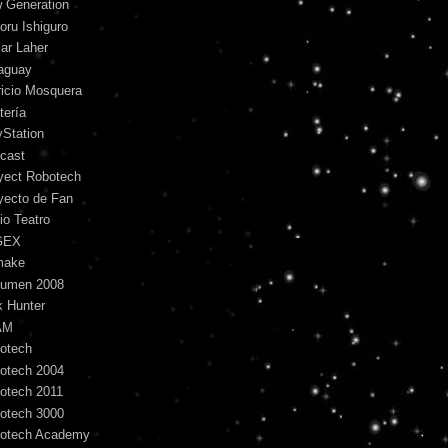
 Generation
oru Ishiguro
ar Laher
aguay
ricio Mosquera
tería
yStation
cast
yect Robotech
yecto de Fan
io Teatro
GEX
make
umen 2008
k Hunter
AM
otech
otech 2004
otech 2011
otech 3000
otech Academy