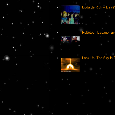
Boda de Rick y Lisa (
Robotech Espanol Liv
Look Up! The Sky is F