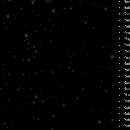
New
Nob
Osc
Par
Pat
Pira
Pla
Pod
Pro
Pro
Rad
Ra
Re
Res
Ric
RL
Rob
Rob
Rob
Rob
Rob