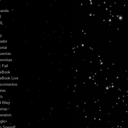
anda
D
RL
y
ador
orial
uestas
revistas
 Fail
eBook
eBook Live
lecimientos
uras
sh
d Riley
erías
eration
gle+
g Snegoff