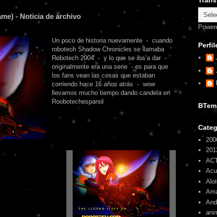
Trans
e) - Noticia de archivo
Power
Un poco de historia nuevamente - cuando
Perfil
robotech Shadow Chronicles se llamaba
Robotech 2004 - y lo que se iba a dar -
originalmente era una serie - es para que
los fans vean las cosas que estaban
corriendo hace 16 años atrás - wow
llevamos mucho tiempo dando candela en
Roobotechespanol
BTem
Categ
200
201
AC
Ac
Alo
Am
And
ani