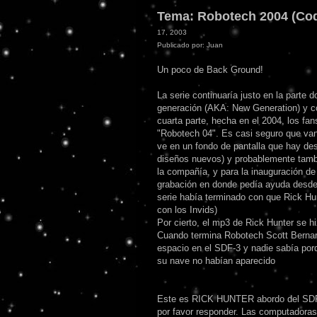
Tema: Robotech 2004 (Co
17, 2003
Publicado por: Juan
Un poco de Back Ground!
La serie continuaría justo en la parte 
generación (AKA: New Generation) y c
cuarta parte, hecha en el 2004, los fan
"Robotech 04". Es casi seguro que van
ve en un fondo de pantalla que hay des
diseños nuevos) y probablemente tambi
la compañía, y para la inauguración de 
grabación en donde pedía ayuda desde
serie había terminado con que Rick Hun
con los Invids)
Por cierto, el mp3 de Rick Hunter se h
Cuando termina Robotech Scott Bernard
espacio en el SDF-3 y nadie sabía porq
su nave no habían aparecido
Este es RICK HUNTER abordo del SDF-
por favor responder. Las computadoras