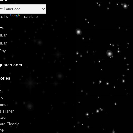
late
ed by
Translate
es
Juan
Juan
Roy
plates.com
ories
6
2
TA
uaman
is Fisher
azon
ora Cidonia
me