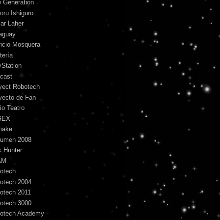
 Generation
oru Ishiguro
ar Laher
aguay
ricio Mosquera
tería
yStation
cast
yect Robotech
yecto de Fan
io Teatro
GEX
make
umen 2008
k Hunter
AM
otech
otech 2004
otech 2011
otech 3000
otech Academy