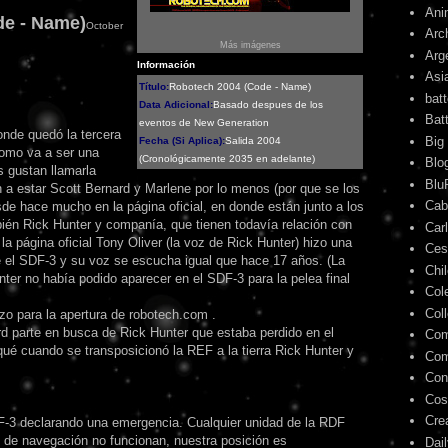
Ani
de - Name)
October
Arc
Más imágenes
Arg
Información
Asi
Título:
Robotech 2004 (Code - Name)
bat
Data Adicional:
Basado despues de los
Bat
eventos de New Generation
donde quedó la tercera
Big
Fecha (Si Aplica):
Salida 2004
omo va a ser una
(Cronológicamente 2035 en adelante)
Blo
s gustan llamarla
Blu
 a estar Scott Bernard y Marlene por lo menos (por que se los
Cab
de hace mucho en la página oficial, en donde están junto a los
én Rick Hunter y companía, que tienen todavía relación con
Car
la página oficial Tony Oliver (la voz de Rick Hunter) hizo una
Ces
 el SDF-3 y su voz se escucha igual que hace 17 años. (La
Chi
ter no había podido aparecer en el SDF-3 para la pelea final
Col
Col
izo para la apertura de robotech.com .
 parte en busca de Rick Hunter que estaba perdido en el
Com
ué cuando se transposicionó la REF a la tierra Rick Hunter y
Com
Con
Cos
Cre
3 declarando una emergencia. Cualquier unidad de la RDF
 de navegación no funcionan, nuestra posición es
Dai