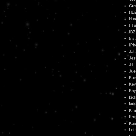
Gus
HD
Hu
I T
IDZ
Ins
IPh
Jati
Jes
JT
Jue
Kai
Kev
Khy
kick
kids
Kim
Kni
Kun
Let