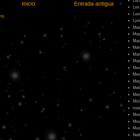
Loc
Inicio
Entrada antigua
Los
Lov
om)
Lyn
Mac
Mac
Mac
Mari
Mar
Mat
Me
Mec
Meg
Mel
Me
Mic
min
Mos
Mov
Mus
Netf