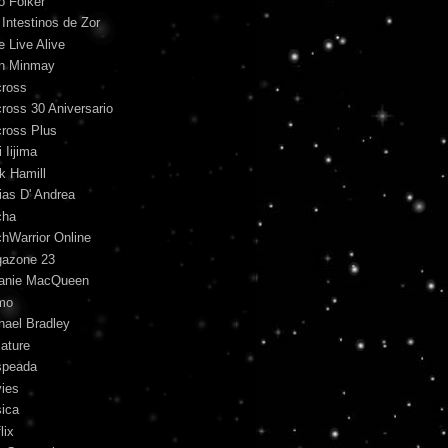
o Folker
 Intestinos de Zor
e Live Alive
n Minmay
ross
ross 30 Aniversario
ross Plus
 Iijima
k Hamill
ias D' Andrea
cha
hWarrior Online
azone 23
anie MacQueen
mo
hael Bradley
iature
peada
ies
ica
lix