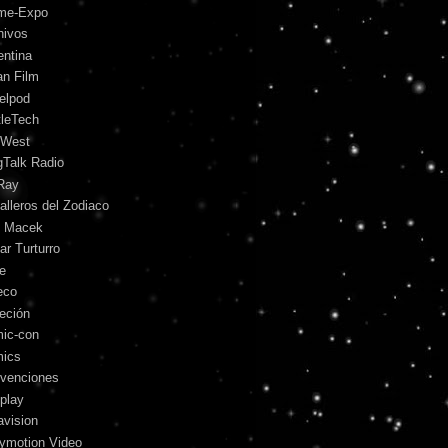
me-Expo
hivos
entina
an Film
telpod
tleTech
 West
gTalk Radio
Ray
alleros del Zodiaco
l Macek
ar Turturro
le
eco
leción
ic-con
ics
venciones
play
avision
lymotion Video