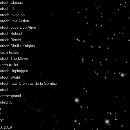
otech Classic
otech III
otech Invasion
otech Live Action
otech Love Live Alive
otech Reboot
otech Remix
otech Skull / Knights
otech teaser
otech The Movie
tech trailer
otech Unplugged
otech World
otech: Las Crónicas de la Sombra
otech.com
otechespanol
otechX
G
C
CC
CC2019