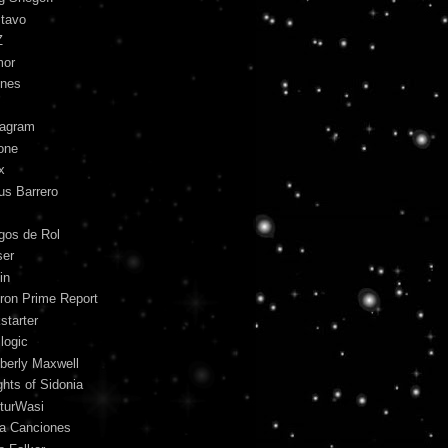
tavo
Z
mor
unes
tagram
one
x
us Barrero
gos de Rol
ser
in
ron Prime Report
starter
logic
berly Maxwell
ghts of Sidonia
turWasi
ra Canciones